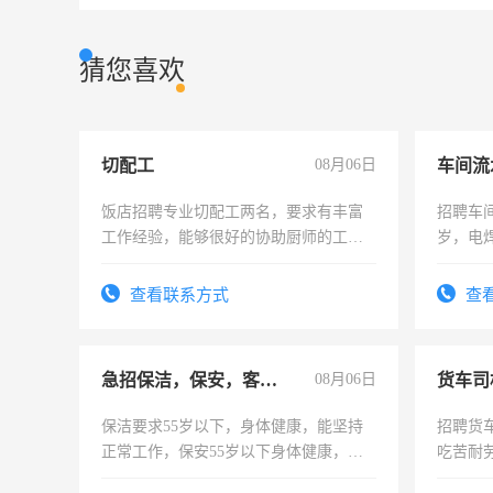
猜您喜欢
切配工
08月06日
车间流
饭店招聘专业切配工两名，要求有丰富
招聘车间
工作经验，能够很好的协助厨师的工
岁，电
作。包吃住，每月有公休，工资3500-
好。薪资
4500。
宿，免
查看联系方式
查
25号准
急招保洁，保安，客服，工程
08月06日
货车司
保洁要求55岁以下，身体健康，能坚持
招聘货
正常工作，保安55岁以下身体健康，有
吃苦耐劳
责任心形象端庄，遵纪守法，无犯罪记