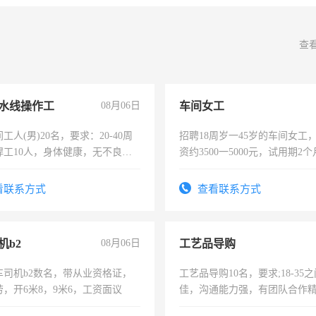
查
水线操作工
08月06日
车间女工
工人(男)20名，要求：20-40周
招聘18周岁一45岁的车间女工
焊工10人，身体健康，无不良嗜
资约3500一5000元，试用期2
：4500-7000元，标准八人间住
险，有年薪假，年底福利
费发放劳保用品，两班倒，每月
看联系方式
查看联系方式
时发放工资，工作时间10小时
机b2
08月06日
工艺品导购
车司机b2数名，带从业资格证，
工艺品导购10名，要求;18-35
，开6米8，9米6，工资面议
佳，沟通能力强，有团队合作
上进心，有工作经验者优先！