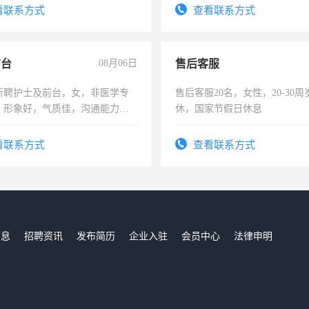
看联系方式
查看联系方式
前台
08月06日
售后客服
所聘护士及前台，女，非医学专
售后客服20名，女性，20-30
，形象好，气质佳，沟通能力
休，国家节假日休息
试，周日休息。
看联系方式
查看联系方式
信息
招聘资讯
发布简历
企业入驻
会员中心
法律申明
们