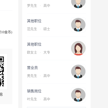
罗先生
·
高中
其他职位
范先生
·
硕士
10金币)
其他职位
欧女士
·
大专
营业员
男先生
·
高中
销售岗位
息
叶先生
·
高中