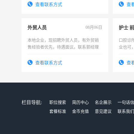
录，客服要求45岁以下高中以上文化，
查看联系方式
查
懂电脑工作认真，性格开朗有良好沟通
能力，工程，懂水电维修。
外贸人员
08月06日
护士 
本地企业，现招聘外贸人员，有外贸销
口腔诊
售经验者优先，待遇面议。联系郭经理
业也可
强。面
查看联系方式
查
栏目导航:
职位搜索
简历中心
名企展示
一句话
套餐标准
金币充值
意见建议
联系我