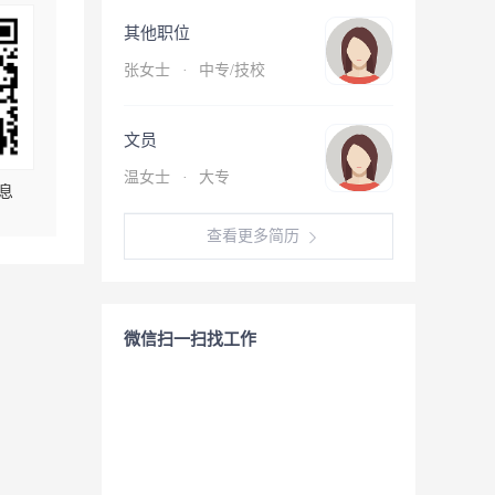
其他职位
张女士
·
中专/技校
文员
温女士
·
大专
息
查看更多简历
微信扫一扫找工作