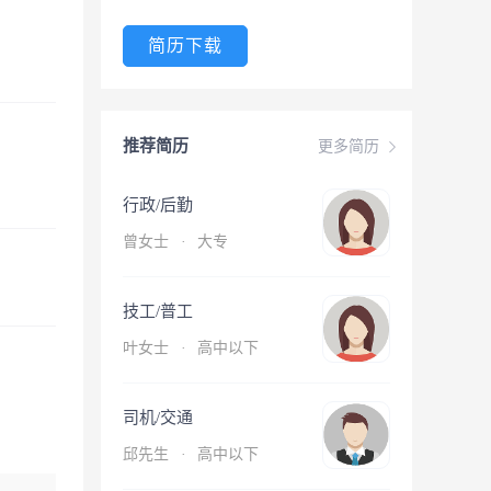
简历下载
推荐简历
更多简历
行政/后勤
曾女士
·
大专
技工/普工
叶女士
·
高中以下
司机/交通
邱先生
·
高中以下