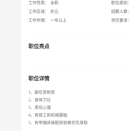
工作性质：
全职
职位类别
工作区域：
庆元
招聘人数
工作年限：
一年以上
学历要求
职位亮点
职位详情
1、能吃苦耐受
2、身体力壮
3、责任心强
4、有钳工和机械基础
5、有带锯床装配经验者优先录取