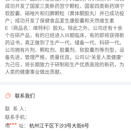
成功开发了国家三类新药宫宁颗粒、国家四类新药琪宁
软胶囊、硝唑片和归脾颗粒（黄体酮胶丸）并已成功投
产；成功开发了保健食品爱生康胶囊和天然维生素
E（商品名：维特利）胶丸。除此之外，公司还有十余
个在研产品，有的已经进入Ⅲ期临床，有的即将获得新
药证书，真正做到了生产一代、储备一代、科研一代。
公司拥有片剂、颗粒剂、胶囊剂、软胶囊剂等剂型，设
备先进，管理严格，质量优良。公司以“关爱人类健康”
为己任，将长期致力于研制和生产优质高效的新药，为
人类的健康事业做出贡献。
联系我们
联 系 人：
联系手机：
****
地 址：
杭州江干区下沙3号大街6号