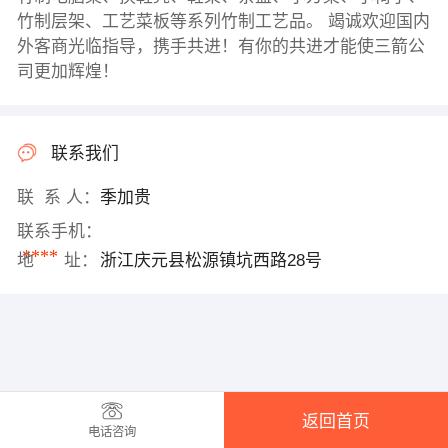
竹制层架、工艺菜板等系列竹制工艺品。 竭诚欢迎国内
外客商光临指导，携手共进！有你的共进才能使三箭公
司更加辉煌！
联系我们
联 系 人：
季加贵
联系手机：
****
地 址：
浙江庆元县松源镇坑西路28号
返回首页
电话咨询